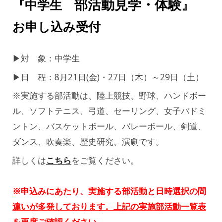
部活動見学・体験
『中学生
』
お申し込み受付
▶
対 象
：中学生
▶
日 程
：8月21日(金)・27日（木）～29日（土）
※実施する部活動は、陸上競技、野球、ハンドボー
ル、ソフトテニス、弓道、セーリング、女子バドミ
ントン、バスケットボール、バレーボール、剣道、
ダンス、吹奏楽、歴史研究、演劇です。
詳しくは
こちら
をご覧ください。
※
申込みにあたり、実施する部活動と日時選択の間
違いが多発しております。上記の実施部活動一覧表
を再度ご確認ください。