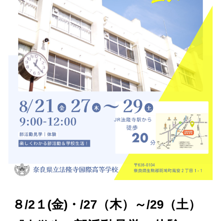
８
/2
１
(
金
)・/27（木）～/29（土）