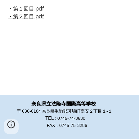
・第１回目.pdf
・第２回目.pdf
奈良県立
法隆寺国際高等学校
〒
奈良県
636-0104
生駒郡斑鳩町高安２丁目１-１
:
TEL
0745-74-3630
FAX：0745-75-3286