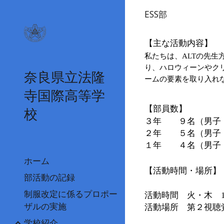
ESS部
Sk
【主な活動内容】
私たちは、ALTの先
り、ハロウィーンやク
奈良県立法隆
ームの要素を取り入れ
寺国際高等学
【部員数】
校
３年 ９名（男子
２年 ５名（男子
１年 ４名（男子
ホーム
【活動時間・場所】
部活動の記録
制服改定に係るプロポー
活動時間 火・木 15
ザルの実施
活動場所 第２視聴
学校紹介