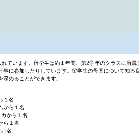
ip to main content
Skip to navigat
け入れています。留学生は約１年間、第2学年のクラスに所
行事に参加したりしています。留学生の母国について知る良
を深めることができます。
5年間の受入）
から１名
ムから１名
リカから１名
から１名
ら1名