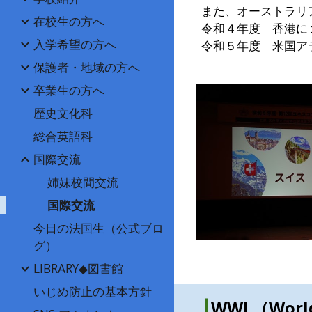
また、オーストラリ
在校生の方へ
令和４年度 香港に
入学希望の方へ
令和５年度 米国ア
保護者・地域の方へ
卒業生の方へ
歴史文化科
総合英語科
国際交流
姉妹校間交流
国際交流
今日の法国生（公式ブロ
グ）
LIBRARY◆図書館
いじめ防止の基本方針
┃
WWL（Wor