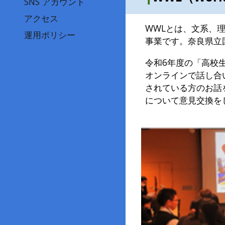
SNS アカウント
アクセス
WWLとは、文系、
運用ポリシー
事業です。奈良県立
令和6年度の「高校生
オンラインで話し合
されている方のお話
について意見交換を