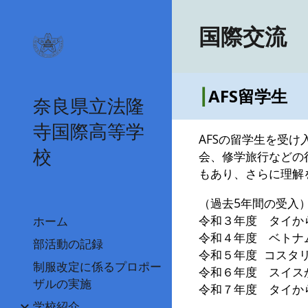
Sk
国際交流
┃
AFS留学生
奈良県立法隆
寺国際高等学
AFSの留学生を受
校
会、修学旅行などの
もあり、さらに理解
（過去
令和３年度 タイ
ホーム
令和４年度 ベトナ
部活動の記録
令和５年度 コスタ
制服改定に係るプロポー
令和６年度 スイス
ザルの実施
令和７年度 タイか
学校紹介